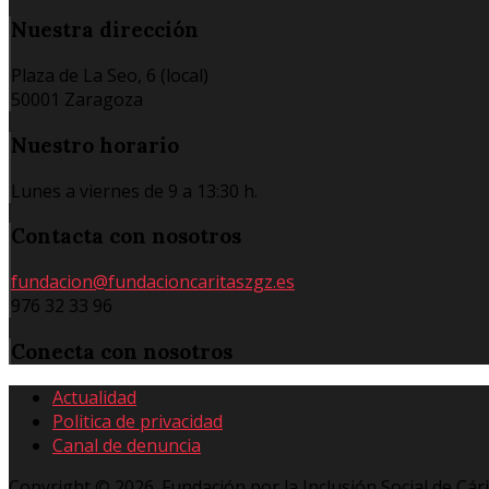
Nuestra
dirección
Plaza de La Seo, 6 (local)
50001 Zaragoza
Nuestro
horario
Lunes a viernes de 9 a 13:30 h.
Contacta
con nosotros
fundacion@fundacioncaritaszgz.es
976 32 33 96
Conecta
con nosotros
Actualidad
Politica de privacidad
Canal de denuncia
Copyright © 2026. Fundación por la Inclusión Social de Cár