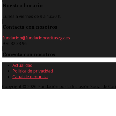
Nuestro
horario
Lunes a viernes de 9 a 13:30 h.
Contacta
con nosotros
fundacion@fundacioncaritaszgz.es
976 32 33 96
Conecta
con nosotros
Actualidad
Politica de privacidad
Canal de denuncia
Copyright © 2026. Fundación por la Inclusión Social de Cár