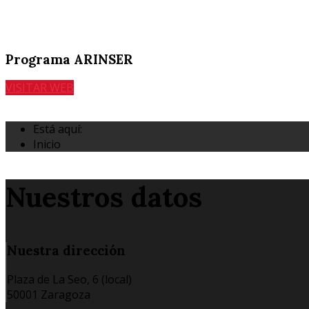
Programa ARINSER
VISITAR WEB
Está aquí:
Inicio
Nuestros datos
Nuestra
dirección
Plaza de La Seo, 6 (local)
50001 Zaragoza