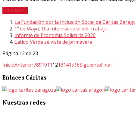
LEER MÁS...
La Fundación por la Inclusión Social de Cáritas Zara
1º de Mayo, Día Internaciónal del Trabajo
Informe de Economía Solidaria 2020
Latido Verde se viste de primavera
Página 12 de 23
Inicio
Anterior
7
8
9
10
11
12
13
14
15
16
Siguiente
Final
Enlaces
Cáritas
Nuestras
redes