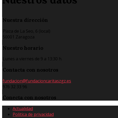
Nuestra
dirección
Plaza de La Seo, 6 (local)
50001 Zaragoza
Nuestro
horario
Lunes a viernes de 9 a 13:30 h.
Contacta
con nosotros
fundacion@fundacioncaritaszgz.es
976 32 33 96
Conecta
con nosotros
Actualidad
Politica de privacidad