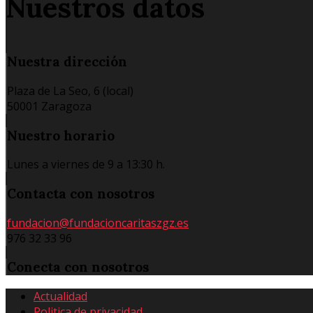
Nuestros datos
Nuestra
dirección
Plaza de La Seo, 6 (local)
50001 Zaragoza
Nuestro
horario
Lunes a viernes de 9 a 13:30 h.
Contacta
con nosotros
fundacion@fundacioncaritaszgz.es
976 32 33 96
Conecta
con nosotros
Actualidad
Politica de privacidad