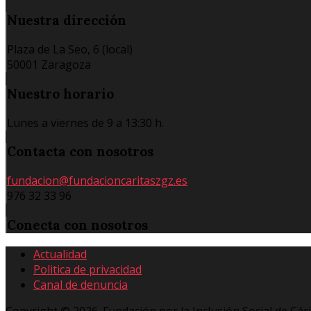
Nuestra
dirección
Plaza de La Seo, 6 (local)
50001 Zaragoza
Nuestro
horario
Lunes a viernes de 9 a 13:30 h.
Contacta
con nosotros
fundacion@fundacioncaritaszgz.es
976 32 33 96
Conecta
con nosotros
Actualidad
Politica de privacidad
Canal de denuncia
Copyright © 2026. Fundación por la Inclusión Social de Cár