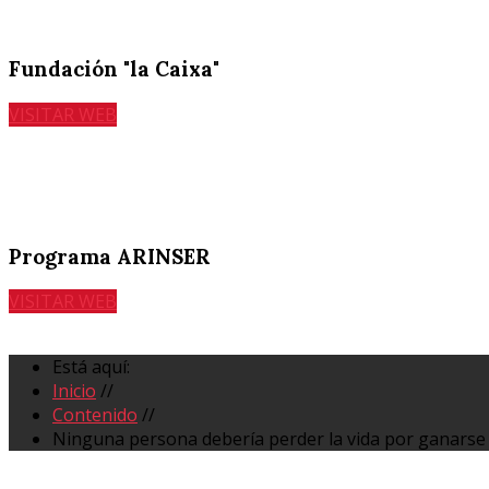
Fundación "la Caixa"
VISITAR WEB
Programa ARINSER
VISITAR WEB
Está aquí:
Inicio
//
Contenido
//
Ninguna persona debería perder la vida por ganarse 