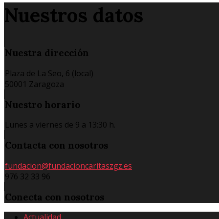
Nuestros datos
Nuestra
dirección
Plaza de La Seo, 6 (local)
50001 Zaragoza
Nuestro
horario
Lunes a viernes de 9 a 13:30 h.
Contacta
con nosotros
fundacion@fundacioncaritaszgz.es
976 32 33 96
Conecta
con nosotros
Actualidad