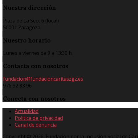
Nuestra
dirección
Plaza de La Seo, 6 (local)
50001 Zaragoza
Nuestro
horario
Lunes a viernes de 9 a 13:30 h.
Contacta
con nosotros
fundacion@fundacioncaritaszgz.es
976 32 33 96
Conecta
con nosotros
Actualidad
Politica de privacidad
Canal de denuncia
Copyright © 2026. Fundación por la Inclusión Social de Cár