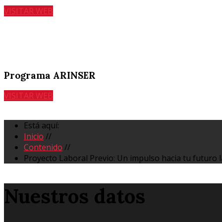
VISITAR WEB
Programa ARINSER
VISITAR WEB
Está aquí:
Inicio
//
Contenido
//
Proyecto Laboral Previo: Un impulso hacia tu futuro 
Nuestros datos