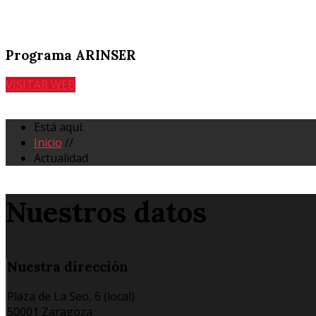
Programa ARINSER
VISITAR WEB
Está aquí:
Inicio
//
Actualidad
Nuestros datos
Nuestra
dirección
Plaza de La Seo, 6 (local)
50001 Zaragoza