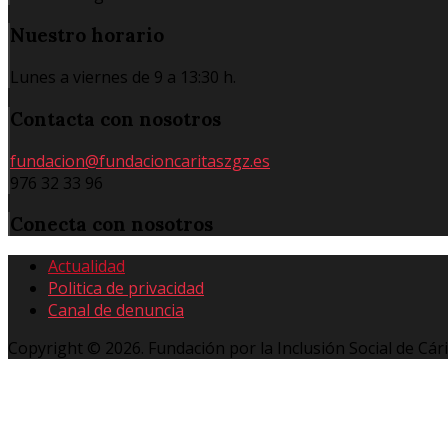
Nuestro
horario
Lunes a viernes de 9 a 13:30 h.
Contacta
con nosotros
fundacion@fundacioncaritaszgz.es
976 32 33 96
Conecta
con nosotros
Actualidad
Politica de privacidad
Canal de denuncia
Copyright © 2026. Fundación por la Inclusión Social de Cár